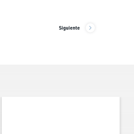
Post
Siguiente
navigation