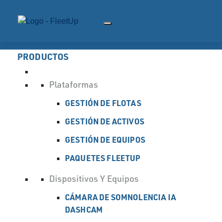
PRODUCTOS
Plataformas
Soluciones
Cloud
GESTIÓN DE FLOTAS
GESTIÓN DE ACTIVOS
Software de gestión de
GESTIÓN DE EQUIPOS
flotas en la nube
PAQUETES FLEETUP
Conéctate a cualquier activo, en cualquier
Dispositivos Y Equipos
momento y en cualquier lugar.
CÁMARA DE SOMNOLENCIA IA
Solicitar cotización
DASHCAM