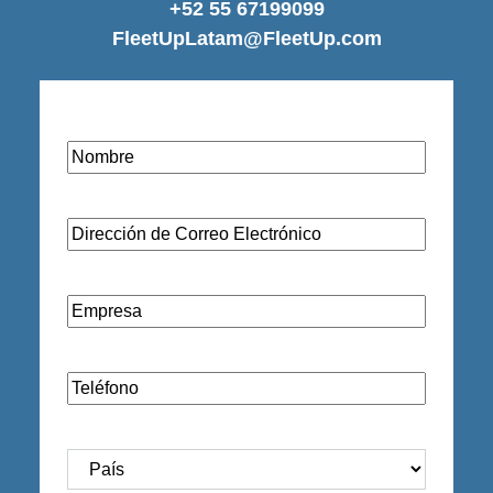
+52 55 67199099
FleetUpLatam@FleetUp.com
Nombre
(Required)
Dirección
de
Correo
Empresa
(Required)
Electrónico
(Required)
Teléfono
(Required)
País
(Required)