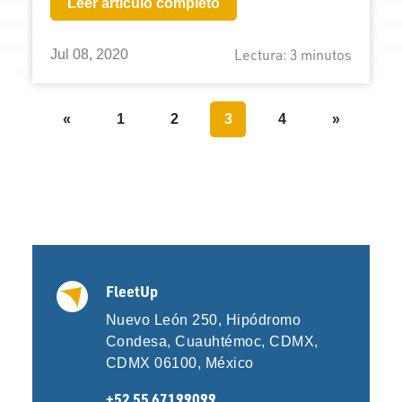
Leer artículo completo
Lectura:
3
minutos
Jul 08, 2020
«
1
2
3
4
»
FleetUp
Nuevo León 250, Hipódromo
Condesa, Cuauhtémoc, CDMX,
CDMX 06100, México
+52 55 67199099