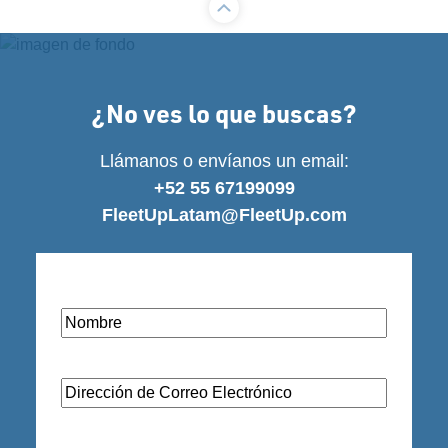
¿No ves lo que buscas?
Llámanos o envíanos un email:
+52 55 67199099
FleetUpLatam@FleetUp.com
Nombre
(Required)
Dirección
de
Correo